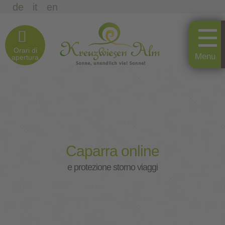
de
it
en
Orari di
apertura
Caparra online
e protezione storno viaggi