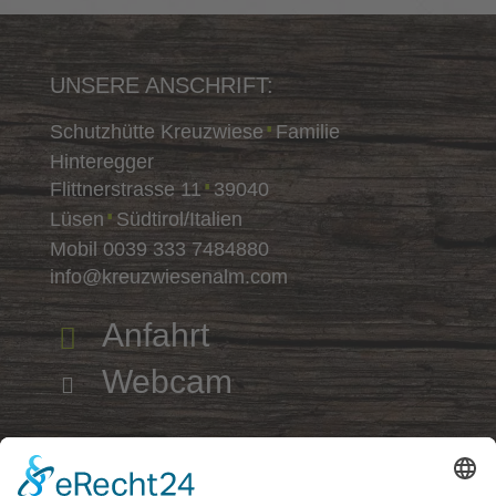
UNSERE ANSCHRIFT:
Schutzhütte Kreuzwiese
Familie
∎
Hinteregger
Flittnerstrasse 11
39040
∎
Lüsen
Südtirol/Italien
∎
Mobil
0039 333 7484880
info@kreuzwiesenalm.com
Anfahrt

Webcam
