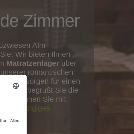
nde Zimmer
euzwiesen Alm
 Sie. Wir bieten Ihnen
om
Matratzenlager
über
unserer romantischen
attung sorgen für einen
 Morgen begrüßt Sie die
mer können Sie mit
in mehrgängiges