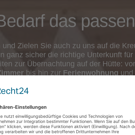
 Bedarf das passe
 und Zielen Sie auch zu uns auf die Kr
n ganz sicher die richtige Unterkunft für
iten zur Übernachtung auf der Hütte: v
Zimmer
bis hin zur
Ferienwohnung
und 
irbenholz
und eine landestypische Ausst
achts ist es paradiesisch ruhig. Und am
ndruckenden Bergpanorama. Unsere Zim
 der ein
reichhaltiges Frühstück und e