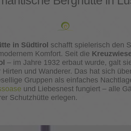
antische Berghütte in L
tte in Südtirol
schafft spielerisch den
d modernem Komfort. Seit die
Kreuzwiese
ol
– im Jahre 1932 erbaut wurde, galt si
r Hirten und Wanderer. Das hat sich über
esellige Gruppen als einfaches Nachtlager
essoase
und Liebesnest fungiert – alle G
er Schutzhütte erlegen.