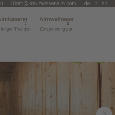
80
info@kreuzwiesenalm.com
de
it
en
Almkäserei
Almwellness
 langer Tradition
Entspannung pur
Öffnungs-
Anfrage
News
zeiten