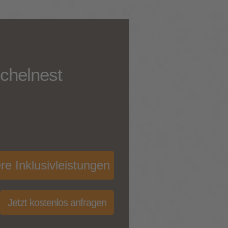
chelnest
re Inklusivleistungen
Jetzt kostenlos anfragen