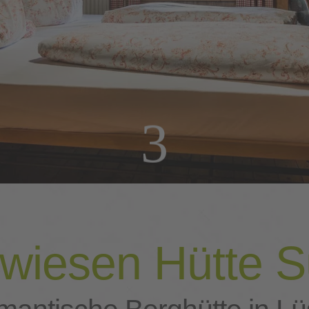
3
wiesen Hütte Sü