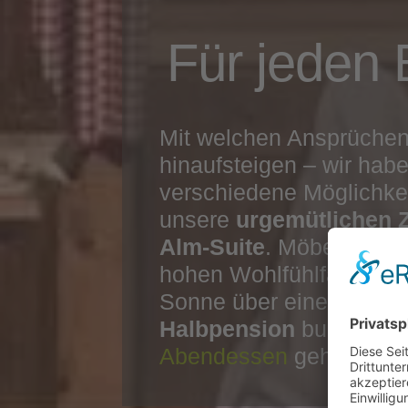
Für jeden
Mit welchen Ansprüchen
hinaufsteigen – wir habe
verschiedene Möglichke
unsere
urgemütlichen 
Alm-Suite
. Möbel aus
Z
hohen Wohlfühlfaktor. N
Sonne über einem beei
Halbpension
buchen, zu
Abendessen
gehört.