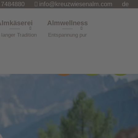
 7484880
info@kreuzwiesenalm.com
de
Almkäserei
Almwellness
 langer Tradition
Entspannung pur
Öffnungs-
Anfrage
News
zeiten