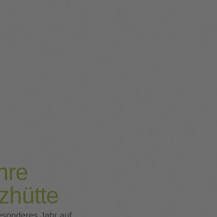
hre
zhütte
besonderes Jahr auf