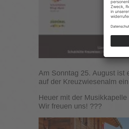
Am Sonntag 25. August ist e
auf der Kreuzwiesenalm ein
Heuer mit der Musikkapelle
Wir freuen uns! ???