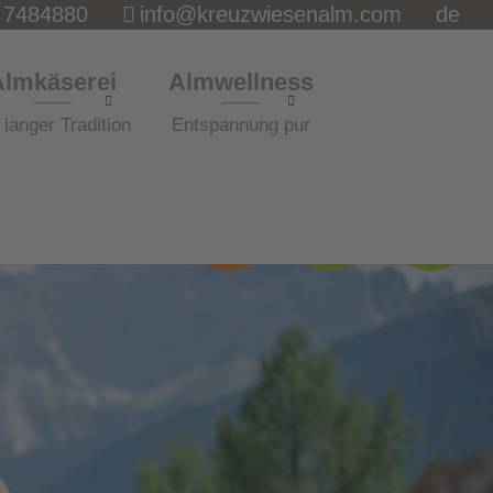
 7484880
info@kreuzwiesenalm.com
de
Almkäserei
Almwellness
 langer Tradition
Entspannung pur
Öffnungs-
Anfrage
News
zeiten