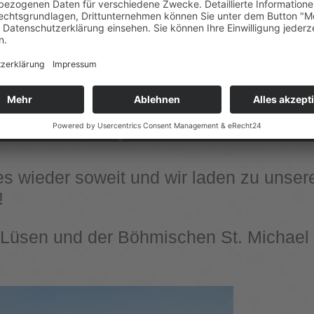
s wieder soweit und wir laden zu unsere
!
 Lüsen und der Böhmischen St. Michael