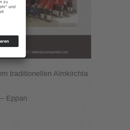
m traditionellen Almkirchta
 – Eppan